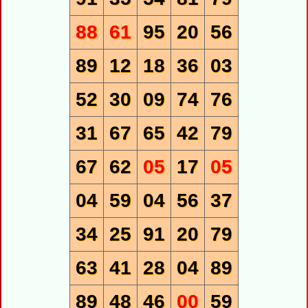
88
61
95
20
56
89
12
18
36
03
52
30
09
74
76
31
67
65
42
79
67
62
05
17
05
04
59
04
56
37
34
25
91
20
79
63
41
28
04
89
89
48
46
00
59