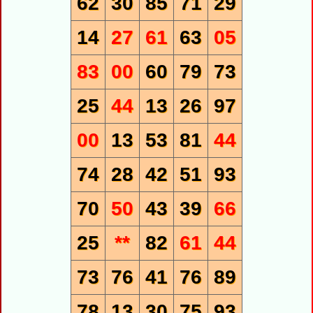
62
30
85
71
29
14
27
61
63
05
83
00
60
79
73
25
44
13
26
97
00
13
53
81
44
74
28
42
51
93
70
50
43
39
66
25
**
82
61
44
73
76
41
76
89
78
13
30
75
93