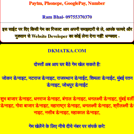
Paytm, Phonepe, GooglePay, Number
Ram Bhai- 09755370370
इस साईट पर दिए किसी गेम का रिजल्ट आप अपनी समझदारी से ले, आपके फायदे और
नुक्सान से Website Developer का कोई लेना देना नहीं! धन्यवाद -
DKMATKA.COM
दोस्तों अब आप घर बैठे गेम खेल सकते है!
जोकर डे/नाइट, नटराज डे/नाइट, राजस्थान डे/नाईट, शिमला डे/नाईट, मुंबई रतन
डे/नाइट, जोधपुर डे/नाईट
शुभ बाजार डे/नाइट, धनराज डे/नाइट, बंगाल डे/नाइट, धनलक्ष्मी डे/नाइट, मुंबई वर्ली
डे/नाइट, गोवा बाजार डे/नाइट, महाराष्ट्र डे/नाइट, धनलक्ष्मी डे/नाइट, श्रीलक्ष्मी डे/
नाइट, नसीब डे/नाइट, महाकाल डे/नाइट,
गेम खेलेंने के लिए नीचे दीये नंबर पर संपर्क करे!