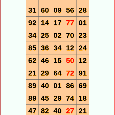
31
60
09
56
28
92
14
17
77
01
34
25
02
70
23
85
36
34
12
24
62
46
15
50
12
21
29
64
72
91
89
40
01
86
69
89
45
29
74
18
47
82
40
27
21