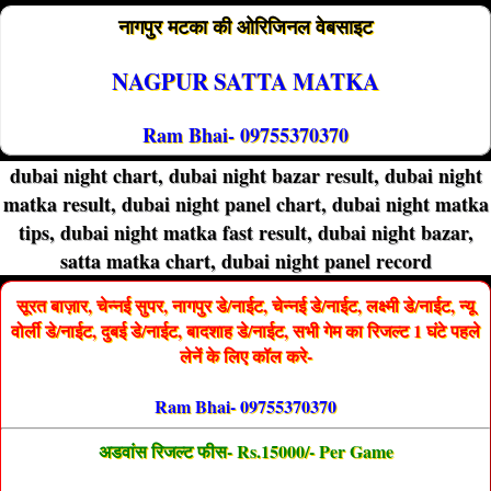
नागपुर मटका की ओरिजिनल वेबसाइट
NAGPUR SATTA MATKA
Ram Bhai- 09755370370
dubai night chart, dubai night bazar result, dubai night
matka result, dubai night panel chart, dubai night matka
tips, dubai night matka fast result, dubai night bazar,
satta matka chart, dubai night panel record
सूरत बाज़ार, चेन्नई सुपर, नागपुर डे/नाईट, चेन्नई डे/नाईट, लक्ष्मी डे/नाईट, न्यू
वोर्ली डे/नाईट, दुबई डे/नाईट, बादशाह डे/नाईट, सभी गेम का रिजल्ट 1 घंटे पहले
लेनें के लिए कॉल करे-
Ram Bhai- 09755370370
अडवांस रिजल्ट फीस- Rs.15000/- Per Game