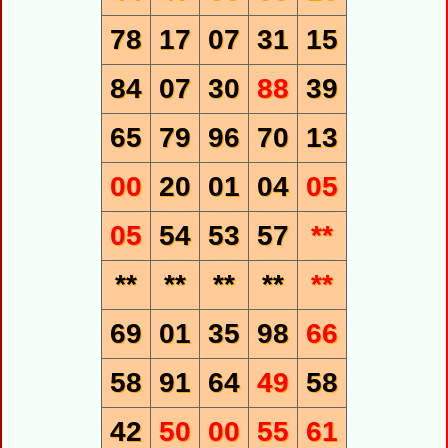
78
17
07
31
15
84
07
30
88
39
65
79
96
70
13
00
20
01
04
05
05
54
53
57
**
**
**
**
**
**
69
01
35
98
66
58
91
64
49
58
42
50
00
55
61