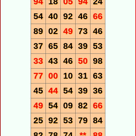
94
18
05
94
24
54
40
92
46
66
89
02
49
73
46
37
65
84
39
53
33
43
46
50
98
77
00
10
31
63
45
44
54
39
36
49
54
09
82
66
25
92
53
79
84
82
78
74
**
88