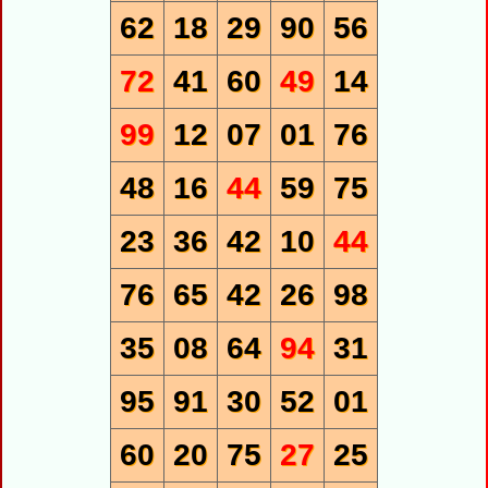
62
18
29
90
56
72
41
60
49
14
99
12
07
01
76
48
16
44
59
75
23
36
42
10
44
76
65
42
26
98
35
08
64
94
31
95
91
30
52
01
60
20
75
27
25