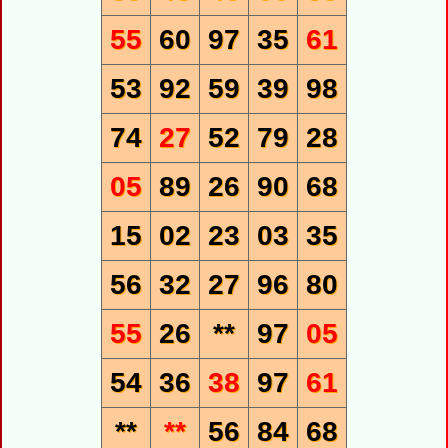
55
60
97
35
61
53
92
59
39
98
74
27
52
79
28
05
89
26
90
68
15
02
23
03
35
56
32
27
96
80
55
26
**
97
05
54
36
38
97
61
**
**
56
84
68