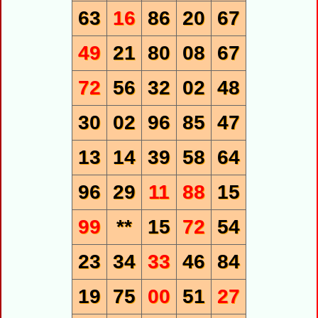
63
16
86
20
67
49
21
80
08
67
72
56
32
02
48
30
02
96
85
47
13
14
39
58
64
96
29
11
88
15
99
**
15
72
54
23
34
33
46
84
19
75
00
51
27