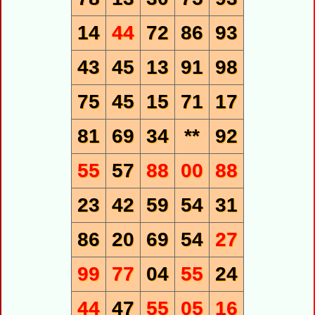
14
44
72
86
93
43
45
13
91
98
75
45
15
71
17
81
69
34
**
92
55
57
88
00
88
23
42
59
54
31
86
20
69
54
27
99
77
04
55
24
44
47
55
05
16