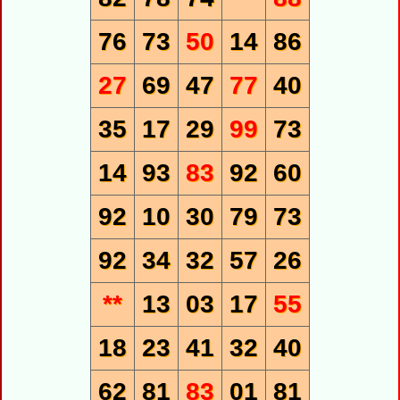
76
73
50
14
86
27
69
47
77
40
35
17
29
99
73
14
93
83
92
60
92
10
30
79
73
92
34
32
57
26
**
13
03
17
55
18
23
41
32
40
62
81
83
01
81