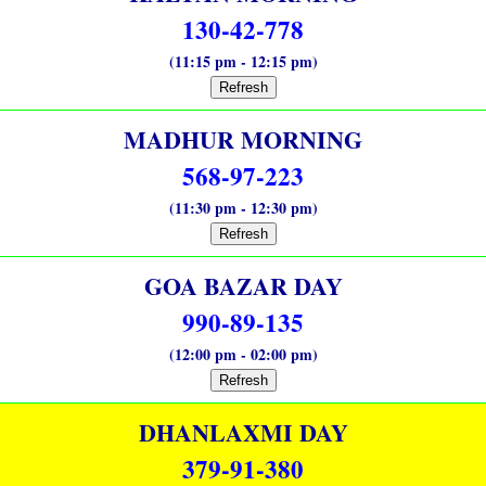
130-42-778
(11:15 pm - 12:15 pm)
Refresh
MADHUR MORNING
568-97-223
(11:30 pm - 12:30 pm)
Refresh
GOA BAZAR DAY
990-89-135
(12:00 pm - 02:00 pm)
Refresh
DHANLAXMI DAY
379-91-380