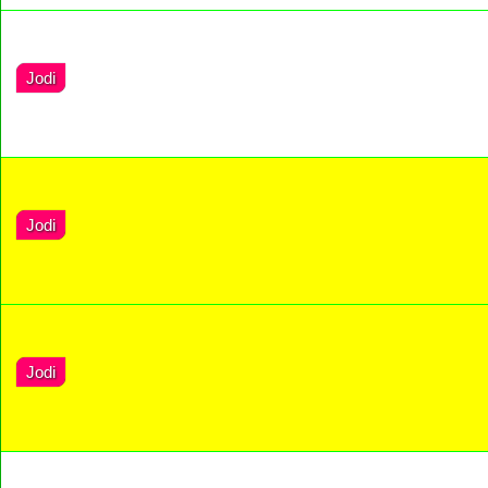
Jodi
Jodi
Jodi