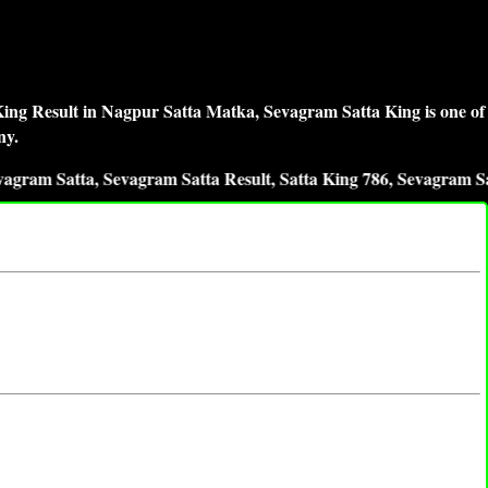
ing Result in Nagpur Satta Matka, Sevagram Satta King is one of
ny.
Satta, Sevagram Satta Result, Satta King 786, Sevagram Satta K