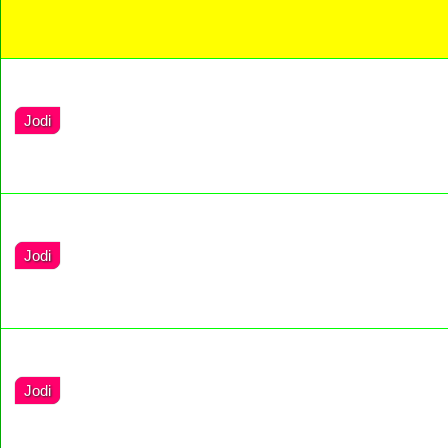
Jodi
Jodi
Jodi