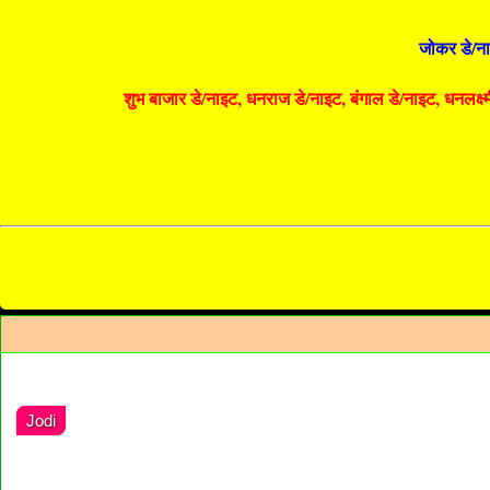
जोकर डे/ना
शुभ बाजार डे/नाइट, धनराज डे/नाइट, बंगाल डे/नाइट, धनलक्ष्मी 
Jodi