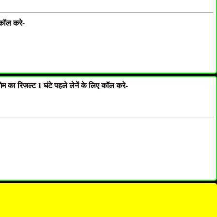
कॉल करे-
 गेम का रिजल्ट 1 घंटे पहले लेनें के लिए कॉल करे-